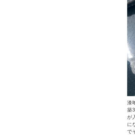
漆
築
が
に
で